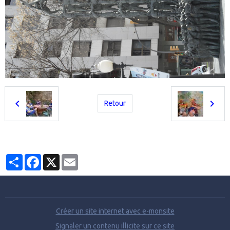
Retour
Partager
Facebook
X
Email
Créer un site internet avec e-monsite
Signaler un contenu illicite sur ce site