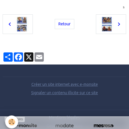
Retour
Partager
Facebook
X
Email
Créer un site internet avec e-monsite
Signaler un contenu illicite sur ce site
Mentions légales
SPONSORS
Gestion des cookies