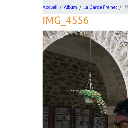
Accueil
Album
La Garde Freinet
I
IMG_4556