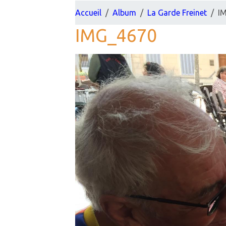
Accueil
Album
La Garde Freinet
I
IMG_4670