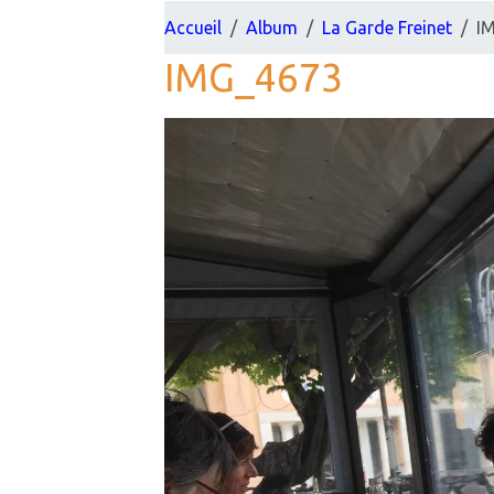
Accueil
Album
La Garde Freinet
I
IMG_4673